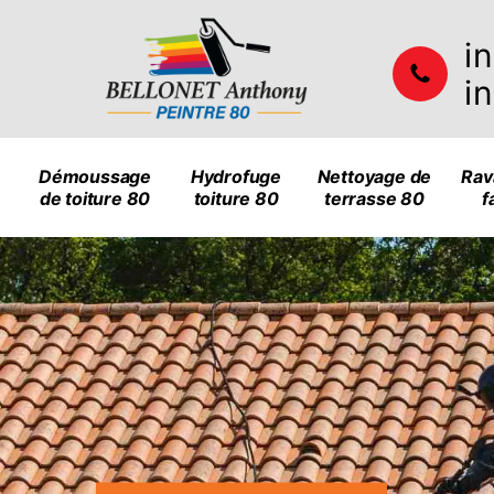
i
i
Démoussage
Hydrofuge
Nettoyage de
Rav
de toiture 80
toiture 80
terrasse 80
f