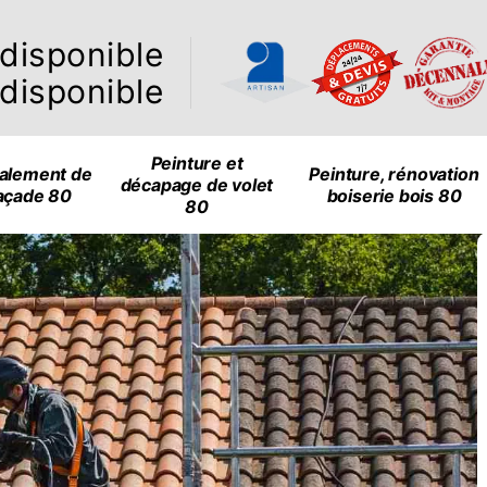
ndisponible
ndisponible
Peinture et
alement de
Peinture, rénovation
décapage de volet
açade 80
boiserie bois 80
80