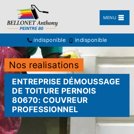
MENU
indisponible
indisponible
Nos realisations
ENTREPRISE DÉMOUSSAGE
DE TOITURE PERNOIS
80670: COUVREUR
PROFESSIONNEL