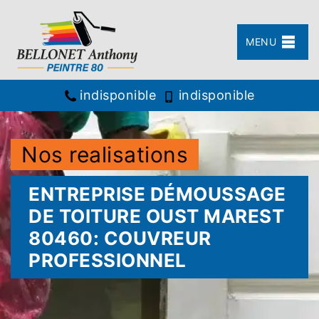
MENU
indisponible
indisponible
Nos realisations
ENTREPRISE DÉMOUSSAGE
DE TOITURE OUST MAREST
80460: COUVREUR
PROFESSIONNEL