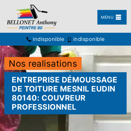
MENU
indisponible
indisponible
Nos realisations
ENTREPRISE DÉMOUSSAGE
DE TOITURE MESNIL EUDIN
80140: COUVREUR
PROFESSIONNEL