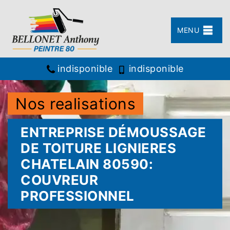
MENU
indisponible
indisponible
Nos realisations
ENTREPRISE DÉMOUSSAGE
DE TOITURE LIGNIERES
CHATELAIN 80590:
COUVREUR
PROFESSIONNEL