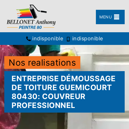
MENU
indisponible
indisponible
Nos realisations
ENTREPRISE DÉMOUSSAGE
DE TOITURE GUEMICOURT
80430: COUVREUR
PROFESSIONNEL