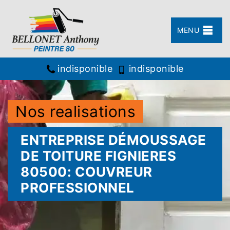
MENU
indisponible
indisponible
Nos realisations
ENTREPRISE DÉMOUSSAGE
DE TOITURE FIGNIERES
80500: COUVREUR
PROFESSIONNEL