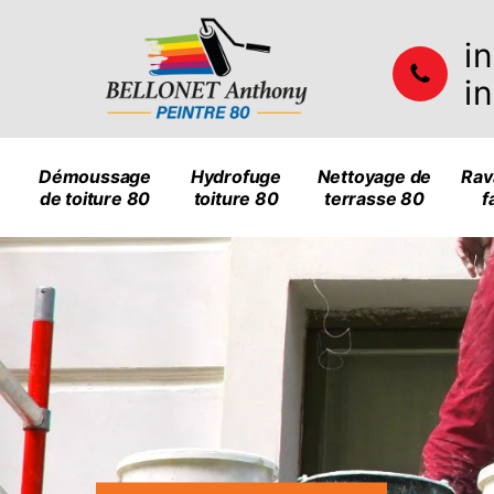
i
i
Démoussage
Hydrofuge
Nettoyage de
Rav
de toiture 80
toiture 80
terrasse 80
f