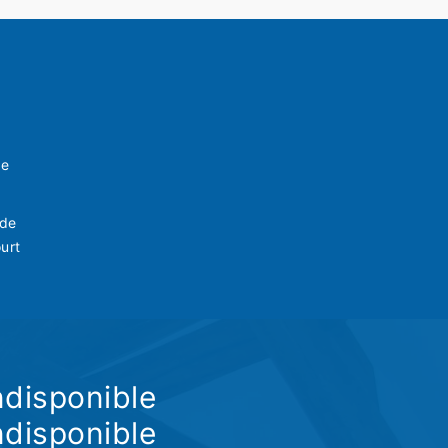
ve
 de
urt
ndisponible
ndisponible