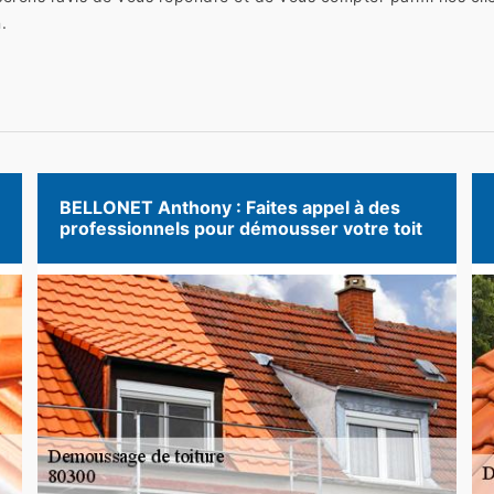
.
BELLONET Anthony : Faites appel à des
professionnels pour démousser votre toit