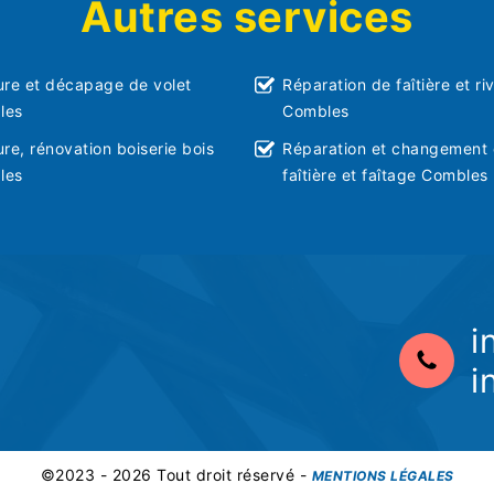
Autres services
ure et décapage de volet
Réparation de faîtière et ri
les
Combles
ure, rénovation boiserie bois
Réparation et changement
les
faîtière et faîtage Combles
i
i
©2023 - 2026 Tout droit réservé -
MENTIONS LÉGALES