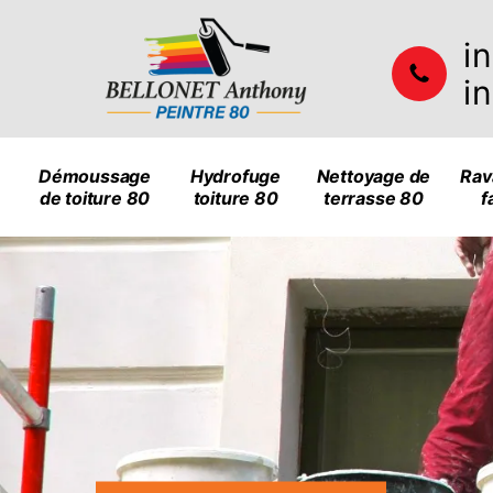
i
i
Démoussage
Hydrofuge
Nettoyage de
Rav
de toiture 80
toiture 80
terrasse 80
f