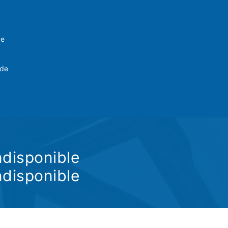
ve
 de
ndisponible
ndisponible