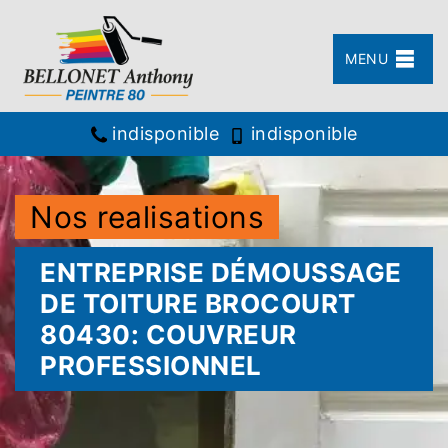
MENU
indisponible
indisponible
Nos realisations
ENTREPRISE DÉMOUSSAGE
DE TOITURE BROCOURT
80430: COUVREUR
PROFESSIONNEL